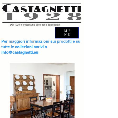
Dal 1928 ci occupiamo delle case degli italiani
ME
NU
Per maggiori informazioni sui prodotti e su
tutte le collezioni scrivi a
info@castagnetti.eu