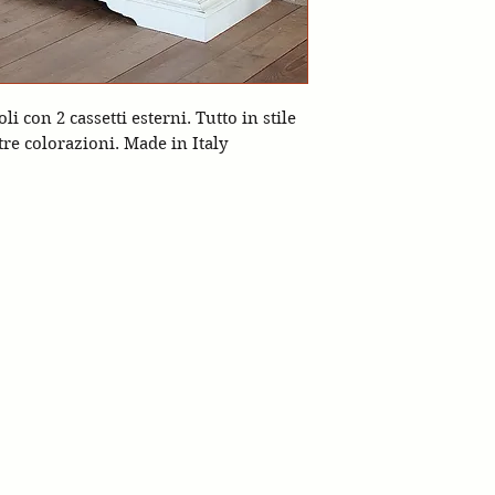
con 2 cassetti esterni. Tutto in stile
re colorazioni. Made in Italy
stagnetti 1928
via Val d'Enza nord 302 4
castagnetti.eu
PH.+390522872233