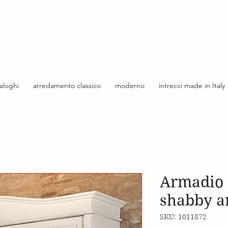
taloghi
arredamento classico
moderno
intrecci made in Italy
Armadio
shabby an
SKU: 1011872