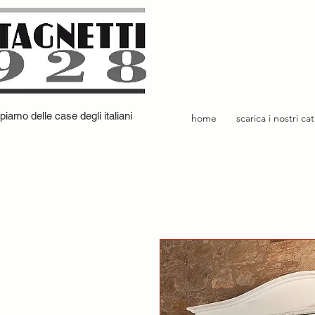
iamo delle case degli italiani
home
scarica i nostri ca