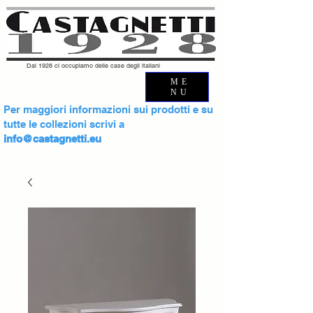
Dal 1928 ci occupiamo delle case degli italiani
ME
NU
Per maggiori informazioni sui prodotti e su
tutte le collezioni scrivi a
info@castagnetti.eu