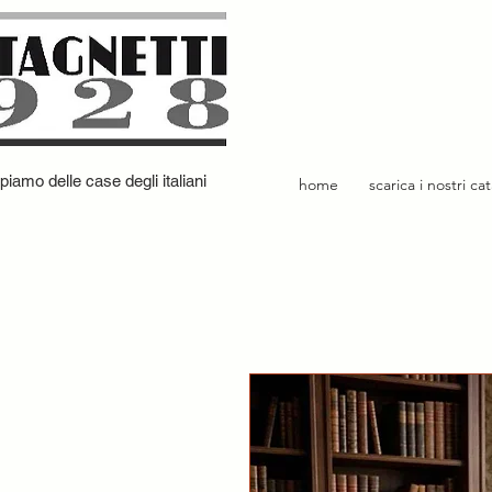
iamo delle case degli italiani
home
scarica i nostri ca