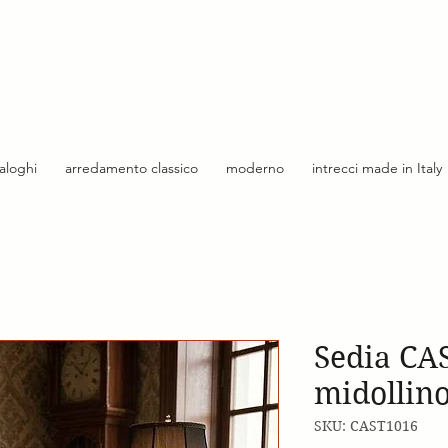
taloghi
arredamento classico
moderno
intrecci made in Italy
Sedia CA
midollin
SKU: CAST1016