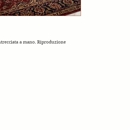
ntrecciata a mano. Riproduzione
stagnetti 1928
via Val d'Enza nord 302 4
castagnetti.eu
PH.+390522872233