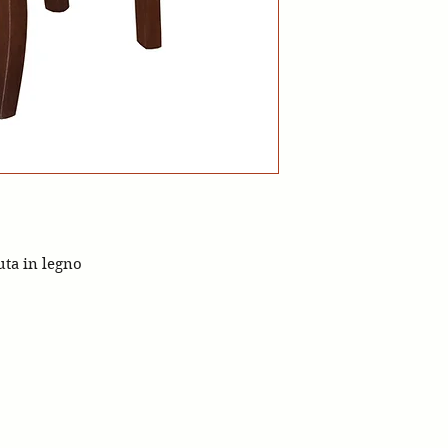
uta in legno
stagnetti 1928
via Val d'Enza nord 302 4