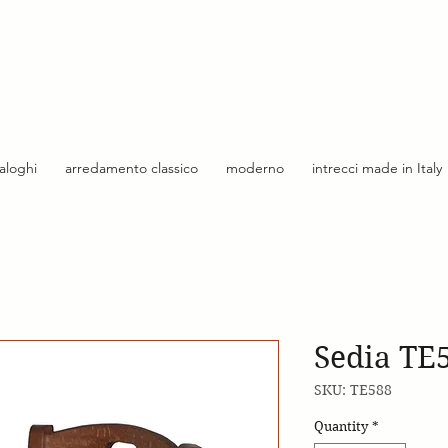
taloghi
arredamento classico
moderno
intrecci made in Italy
Sedia TE5
SKU: TE588
Quantity
*