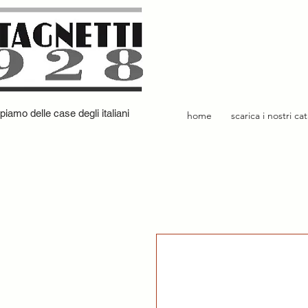
iamo delle case degli italiani
home
scarica i nostri ca