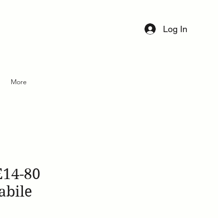
Log In
Per maggiori informazioni sui pro
tutte le collezioni scrivi a
More
info@castagnetti.eu
E14-80
abile