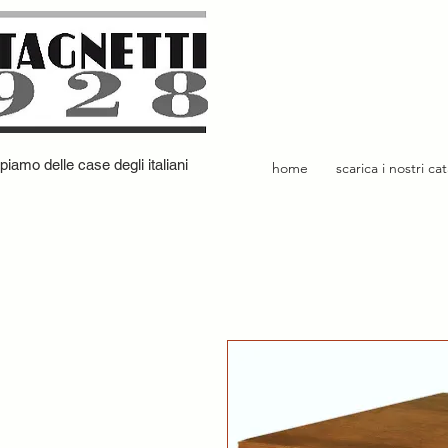
iamo delle case degli italiani
home
scarica i nostri ca