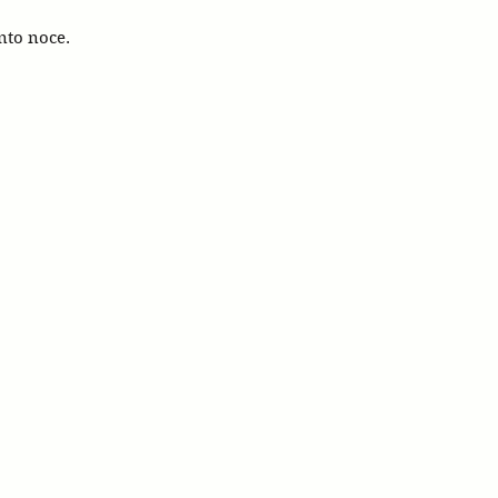
nto noce.
stagnetti 1928
via Val d'Enza nord 302 4
castagnetti.eu
PH.+390522872233