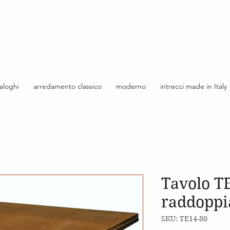
taloghi
arredamento classico
moderno
intrecci made in Italy
Tavolo T
raddoppi
SKU: TE14-80